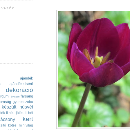
LVASÓK
ajándék
ajándékkísérő
s
dekoráció
orgumi
farsang
ékszer
nomság
gyerekszoba
készült
húsvét
áték-II.hét
játék-III.hét
kert
rácsony
zítő
kötés
minivilág