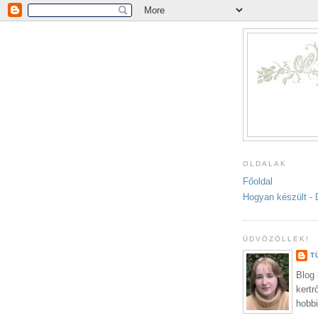
OLDALAK
Főoldal
Hogyan készült - 
ÜDVÖZÖLLEK!
T
Blog 
kertr
hobb