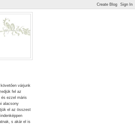
 követően várjunk
zedjük fel az
 és ezzel máris
i alacsony
tjük el az összest
mindenképpen
nak, s akár el is