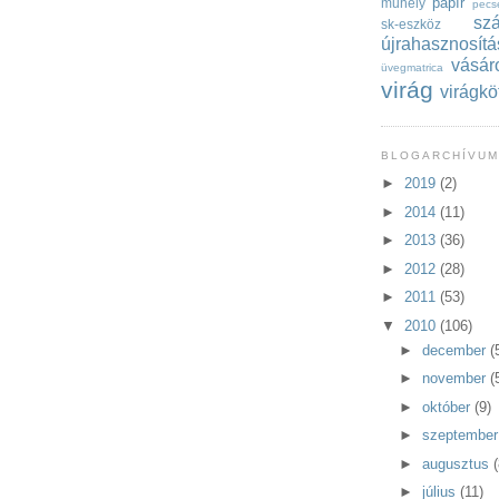
papír
műhely
pecs
szá
sk-eszköz
újrahasznosítá
vásár
üvegmatrica
virág
virágkö
BLOGARCHÍVU
►
2019
(2)
►
2014
(11)
►
2013
(36)
►
2012
(28)
►
2011
(53)
▼
2010
(106)
►
december
(
►
november
(
►
október
(9)
►
szeptembe
►
augusztus
(
►
július
(11)