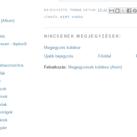
BEJEGYEZTE:
TÜNDE
DÁTUM:
15:42
CÍMKÉK:
KERT
,
VIRÁG
(Allium)
tés
NINCSENEK MEGJEGYZÉSEK:
esen - lépésről
Megjegyzés küldése
Újabb bejegyzés
Főoldal
v
rahasznosítva
Feliratkozás:
Megjegyzések küldése (Atom)
fák
k
szok
linok
múak
virágok
pánok
ipán