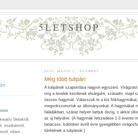
5LETSHOP
2010. MÁJUS 1., SZOMBAT
Még több tulipán
DIY
A tulipánok szaporítása nagyon egyszerű. Virágzást
míg a levelek kezdenek elsárgulni, száradni, majd s
összes hagymát. Válasszuk le a kis fiókhagymákat,
megsokszoroztuk az állományunkat. A hagymákat m
ÜNDE
faládákban, száraz helyen tartjuk őszig, s akkor ülte
az új helyükre. (A hagymák felszedése 1-3 évente 
kreatív 5letekről,
tanácsos, különben évről évre gyengébben virágozhat
ől, munkámról,
tűnhetnek a tulipánok.)
imról, rólam…