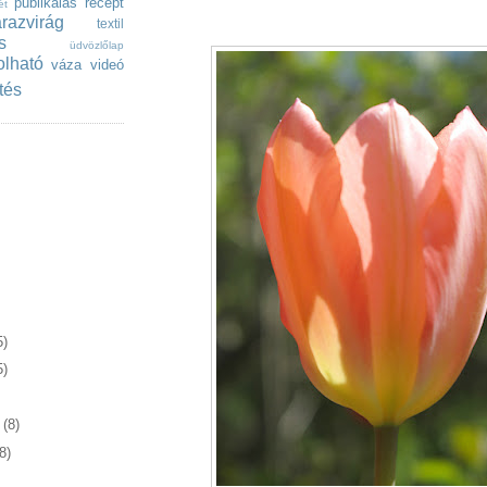
publikálás
recept
ét
razvirág
textil
s
üdvözlőlap
olható
váza
videó
tés
M
5)
5)
r
(8)
8)