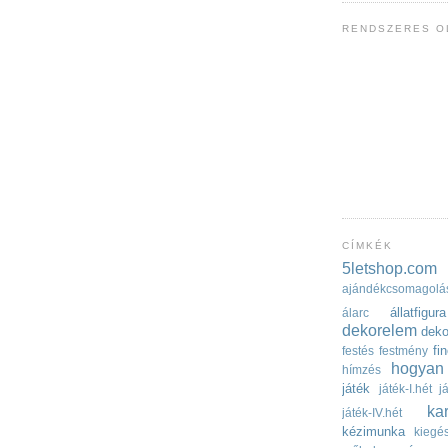
RENDSZERES O
CÍMKÉK
5letshop.com
ajándékcsomagolá
állatfigura
álarc
dekorelem
dek
fi
festés
festmény
hogyan 
hímzés
játék
játék-I.hét
j
ka
játék-IV.hét
kézimunka
kiegés