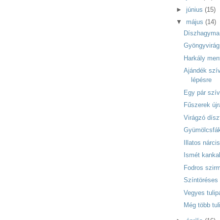
►
június
(15)
▼
május
(14)
Díszhagyma 
Gyöngyvirág
Harkály men
Ajándék szív
lépésre
Egy pár szí
Fűszerek új
Virágzó dísz
Gyümölcsfá
Illatos nárci
Ismét kanka
Fodros szir
Színtöréses 
Vegyes tuli
Még több tul